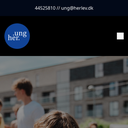
44525810 // ung@herlev.dk
menu