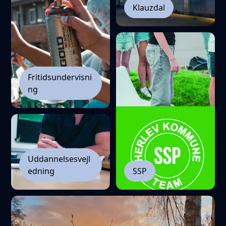
Klauzdal
Fritidsundervisni
ng
Uddannelsesvejl
edning
SSP