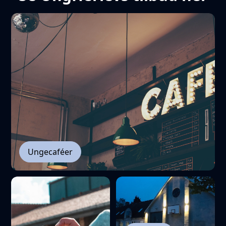
Ungecaféer