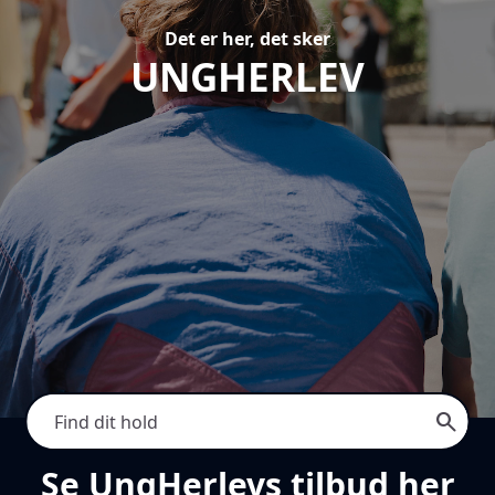
Det er her, det sker
UNGHERLEV
search
Se UngHerlevs tilbud her