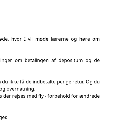
smøde, hvor I vil møde lærerne og høre om
ysninger om betalingen af depositum og de
n du ikke få de indbetalte penge retur. Og du
r og overnatning.
is der rejses med fly - forbehold for ændrede
ger.