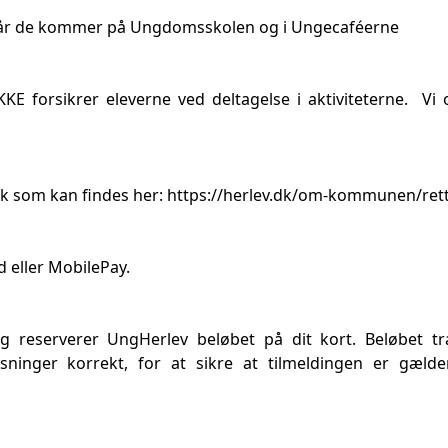
se, når de kommer på Ungdomsskolen og i Ungecaféerne
orsikrer eleverne ved deltagelse i aktiviteterne. Vi op
ik som kan findes her:
https://herlev.dk/om-kommunen/retti
 eller MobilePay.
g reserverer UngHerlev beløbet på dit kort. Beløbet træ
ninger korrekt, for at sikre at tilmeldingen er gælden