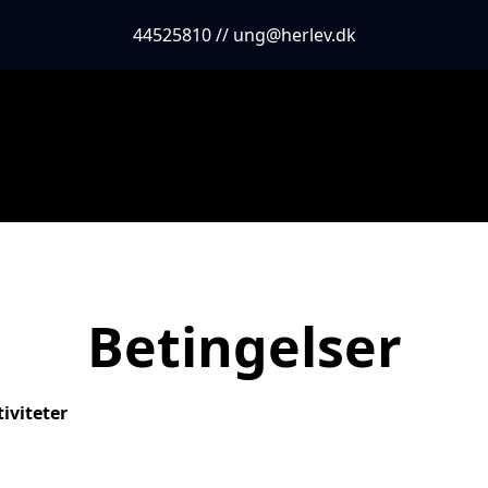
44525810 // ung@herlev.dk
Betingelser
iviteter