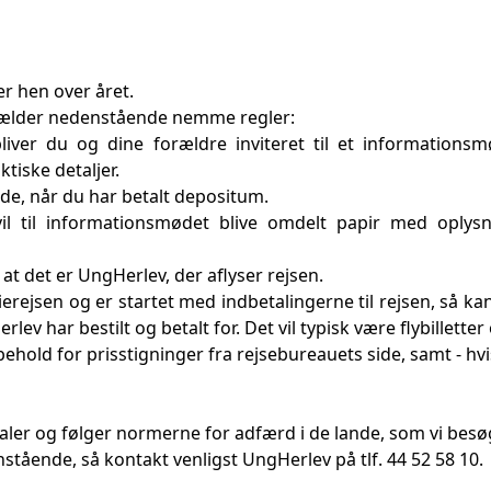
er hen over året.
, gælder nedenstående nemme regler:
bliver du og dine forældre inviteret til et information
ktiske detaljer.
nde, når du har betalt depositum.
er vil til informationsmødet blive omdelt papir med opl
t det er UngHerlev, der aflyser rejsen.
ierejsen og er startet med indbetalingerne til rejsen, så ka
erlev har bestilt og betalt for. Det vil typisk være flybillette
hold for prisstigninger fra rejsebureauets side, samt - hv
taler og følger normerne for adfærd i de lande, som vi besø
nstående, så kontakt venligst UngHerlev på tlf. 44 52 58 10.